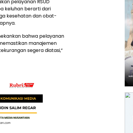
takan pelayanan RSUD
a keluhan berarti dari
aga kesehatan dan obat-
kapnya.
enekankan bahwa pelayanan
gin memastikan manajemen
 kekurangan segera diatasi,”