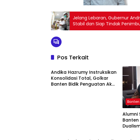
Jelang Lebaran, Gubernur And
Stabil dan Siap Tindak Penimb
Pos Terkait
Banten
Andika Hazrumy Instruksikan
Konsolidasi Total, Golkar
Banten Bidik Penguatan Akar
Rumput hingga Kecamatan
Banten
Alumni 
Banten
Dualism
Banten
Banten
Ulum K
Mubaro