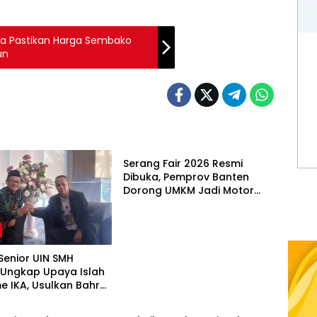
ra Pastikan Harga Sembako
un
Banten
Serang Fair 2026 Resmi
Dibuka, Pemprov Banten
Dorong UMKM Jadi Motor
Ekonomi Daerah
Senior UIN SMH
 Ungkap Upaya Islah
e IKA, Usulkan Bahrul
Berita
etua Umum dan Husni
k Wakil Ketua Umum