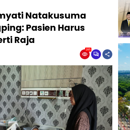
myati Natakusuma
ping: Pasien Harus
rti Raja
285